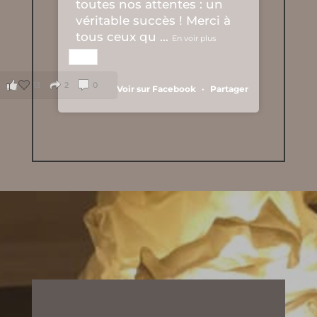
toutes nos attentes : un
véritable succès ! Merci à
tous ceux qu
...
En voir plus
13
2
0
Voir sur Facebook
·
Partager