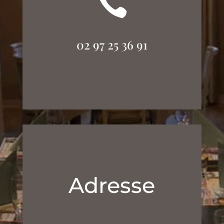

02 97 25 36 91
Adresse