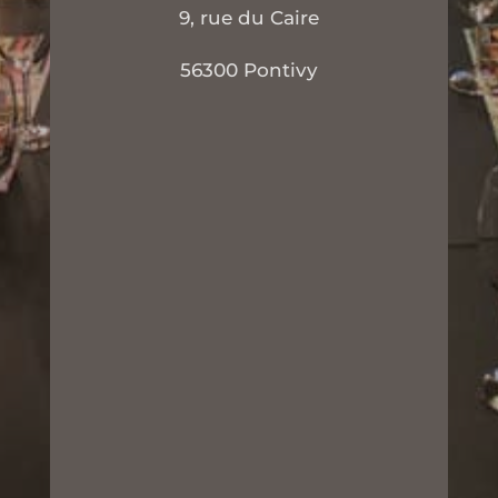
9, rue du Caire
56300 Pontivy