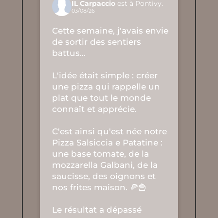
IL Carpaccio
est à Pontivy.
03/08/26
Cette semaine, j'avais envie
de sortir des sentiers
battus…
L'idée était simple : créer
une pizza qui rappelle un
plat que tout le monde
connaît et apprécie.
C'est ainsi qu'est née notre
Pizza Salsiccia e Patatine :
une base tomate, de la
mozzarella Galbani, de la
saucisse, des oignons et
nos frites maison. 🍕🍟
Le résultat a dépassé