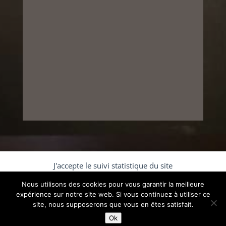
J'accepte le suivi statistique du site
Nous utilisons des cookies pour vous garantir la meilleure
Accepter
expérience sur notre site web. Si vous continuez à utiliser ce
site, nous supposerons que vous en êtes satisfait.
© 2019 - Il Carpaccio Ristorante |
Mentions légales
|
Refuser
Ok
webdesign phm-consultant.fr