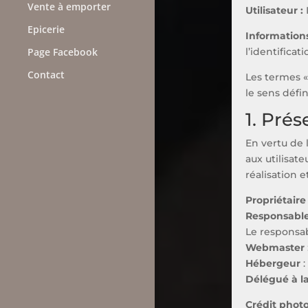
Vente à emporter
Utilisateur :
Epicerie
Informations
Page Facebook
l’identificat
Contact
Les termes «
le sens défi
1. Prés
En vertu de l
aux utilisate
réalisation e
Propriétaire
Responsable
Le responsa
Webmaster
Hébergeur
:
Délégué à l
Crédit phot