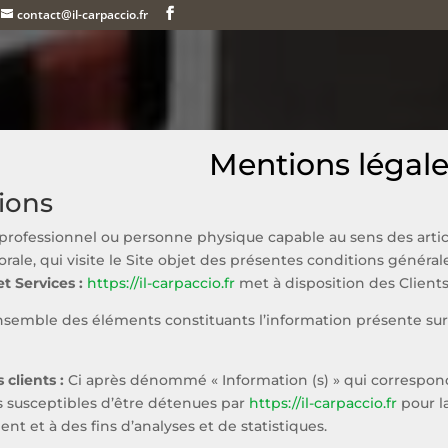
contact@il-carpaccio.fr
Mentions légal
tions
professionnel ou personne physique capable au sens des article
ale, qui visite le Site objet des présentes conditions générale
t Services :
https://il-carpaccio.fr
met à disposition des Clients
semble des éléments constituants l’information présente sur
 clients :
Ci après dénommé « Information (s) » qui correspo
 susceptibles d’être détenues par
https://il-carpaccio.fr
pour l
lient et à des fins d’analyses et de statistiques.