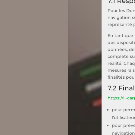
7.1 Resp
Pour les Don
navigation s
représenté p
En tant que 
des disposit
données, de 
complète sur
réalité. Cha
mesures rais
finalités pou
7.2 Fina
https://il-car
pour perme
l’utilisat
pour préve
navigation