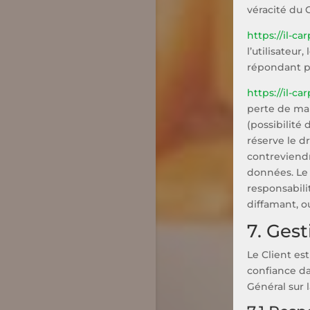
véracité du 
https://il-car
l’utilisateur,
répondant pa
https://il-car
perte de mar
(possibilité 
réserve le d
contreviendra
données. Le
responsabili
diffamant, o
7. Ges
Le Client es
confiance da
Général sur 