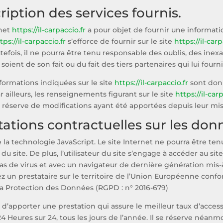
ription des services fournis.
rnet
https://il-carpaccio.fr
a pour objet de fournir une informati
tps://il-carpaccio.fr
s’efforce de fournir sur le site
https://il-carp
utefois, il ne pourra être tenu responsable des oublis, des inex
s soient de son fait ou du fait des tiers partenaires qui lui four
nformations indiquées sur le site
https://il-carpaccio.fr
sont donn
r ailleurs, les renseignements figurant sur le site
https://il-car
réserve de modifications ayant été apportées depuis leur mis
itations contractuelles sur les do
ise la technologie JavaScript. Le site Internet ne pourra être 
on du site. De plus, l’utilisateur du site s’engage à accéder au si
s de virus et avec un navigateur de dernière génération mis-à
 un prestataire sur le territoire de l’Union Européenne con
la Protection des Données (RGPD : n° 2016-679)
t d’apporter une prestation qui assure le meilleur taux d’access
4 Heures sur 24, tous les jours de l’année. Il se réserve néanmo