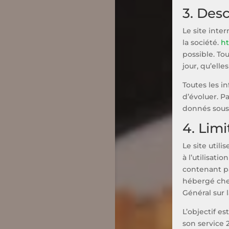
3. Desc
Le site inte
la société.
ht
possible. To
jour, qu’elle
Toutes les i
d’évoluer. Pa
donnés sous 
4. Lim
Le site util
à l’utilisati
contenant pa
hébergé chez
Général sur 
L’objectif es
son service 2