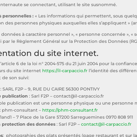
Internaute se connectant, utilisant le site susnommé.
 personnelles :
« Les informations qui permettent, sous quelq
ion des personnes physiques auxquelles elles s’appliquent » (arti
 données à caractère personnel », « personne concernée », « so
ni par le Règlement Général sur la Protection des Données (RG
entation du site internet.
’article 6 de la loi n° 2004-575 du 21 juin 2004 pour la confian
urs du site internet
https://il-carpaccio.fr
l’identité des différe
t de son suivi:
: SARL F2P – 9, RUE DU CAIRE 56300 PONTIVY
 publication
: Sarl F2P – contact@il-carpaccio.fr
ble publication est une personne physique ou une personne m
: phm-consultant –
https://phm-consultant.fr
 1and1 – 7 Place de la Gare 57200 Sarreguemines 0970 808 911
a protection des données
: Sarl F2P –
contact@il-carpaccio.fr
os
: photograhies des plats présentés (page restaurant et sur la