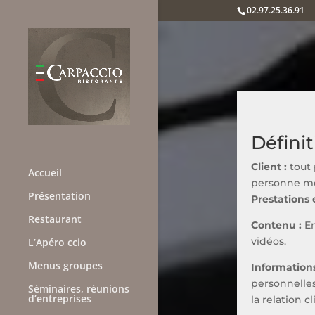
02.97.25.36.91
Défini
Client :
tout 
Accueil
personne mor
Présentation
Prestations e
Restaurant
Contenu :
En
vidéos.
L’Apéro ccio
Menus groupes
Informations
personnelles
Séminaires, réunions
d’entreprises
la relation c