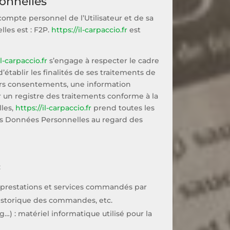
sonnelles
compte personnel de l’Utilisateur et de sa
les est : F2P.
https://il-carpaccio.fr
est
il-carpaccio.fr
s’engage à respecter le cadre
’établir les finalités de ses traitements de
leurs consentements, une information
 un registre des traitements conforme à la
les,
https://il-carpaccio.fr
prend toutes les
des Données Personnelles au regard des
:
des prestations et services commandés par
, historique des commandes, etc.
…) : matériel informatique utilisé pour la