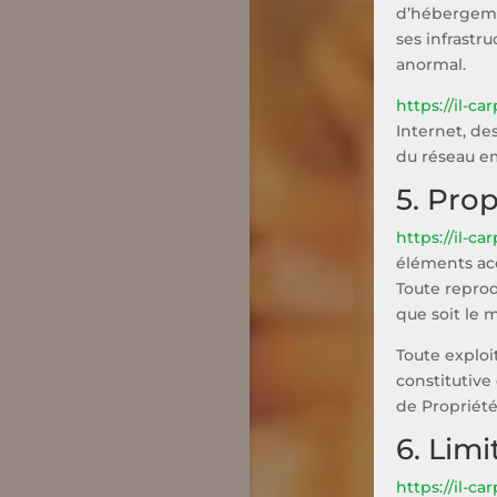
d’hébergemen
ses infrastru
anormal.
https://il-car
Internet, d
du réseau em
5. Prop
https://il-car
éléments acc
Toute reprod
que soit le m
Toute exploi
constitutive
de Propriété 
6. Limi
https://il-car