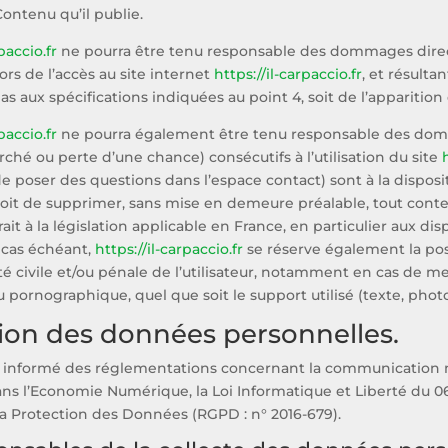
Contenu qu’il publie.
paccio.fr
ne pourra être tenu responsable des dommages direct
 lors de l’accès au site internet
https://il-carpaccio.fr
, et résultan
s aux spécifications indiquées au point 4, soit de l’apparition
paccio.fr
ne pourra également être tenu responsable des domm
ché ou perte d’une chance) consécutifs à l’utilisation du site
de poser des questions dans l’espace contact) sont à la disposit
roit de supprimer, sans mise en demeure préalable, tout con
it à la législation applicable en France, en particulier aux dis
 cas échéant,
https://il-carpaccio.fr
se réserve également la pos
té civile et/ou pénale de l’utilisateur, notamment en cas de mes
u pornographique, quel que soit le support utilisé (texte, phot
tion des données personnelles.
t informé des réglementations concernant la communication mar
ns l’Economie Numérique, la Loi Informatique et Liberté du 
la Protection des Données (RGPD : n° 2016-679).