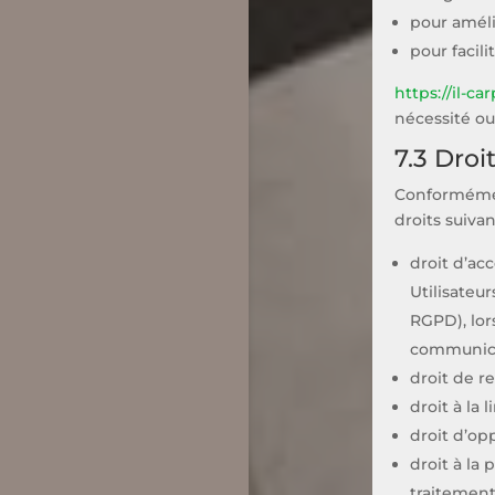
pour améli
pour facil
https://il-car
nécessité ou 
7.3 Droi
Conformémen
droits suivan
droit d’ac
Utilisateu
RGPD), lors
communicat
droit de r
droit à la
droit d’op
droit à la
traitement