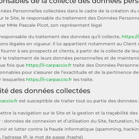
onsables de la collecte des données per
nées Personnelles collectées dans le cadre de la création du 
ur le Site, le responsable du traitement des Données Personnel
ar MMe Pascale Picot, son représentant légal
responsable du traitement des données qu’il collecte,
https://
ions légales en vigueur. Il lui appartient notamment au Client d
fournir à ses prospects et clients, à partir de la collecte de 
 le traitement de leurs données personnelles et de maintenir
que fois que
https://il-carpaccio.fr
traite des Données Personnel
onnables pour s’assurer de l’exactitude et de la pertinence 
r lesquelles
https://il-carpaccio.fr
les traite.
lité des données collectées
paccio.fr
est susceptible de traiter tout ou partie des données 
ttre la navigation sur le Site et la gestion et la traçabilité 
eur : données de connexion et d’utilisation du Site, facturation
nir et lutter contre la fraude informatique (spamming, hacking
, l’adresse IP, le mot de passe (hashé)