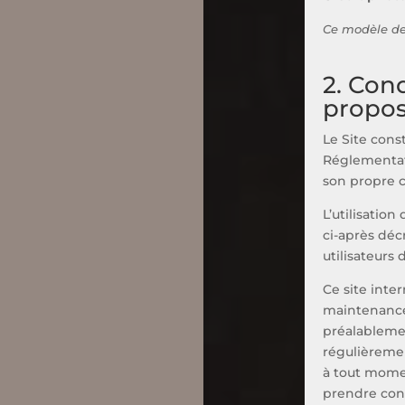
Ce modèle de
2. Cond
propos
Le Site cons
Réglementati
son propre c
L’utilisation
ci-après déc
utilisateurs 
Ce site inte
maintenance
préalablemen
régulièreme
à tout moment
prendre con