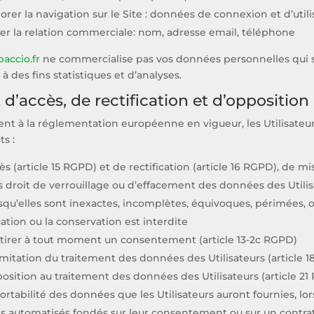
orer la navigation sur le Site : données de connexion et d’utili
iter la relation commerciale: nom, adresse email, téléphone
paccio.fr
ne commercialise pas vos données personnelles qui 
à des fins statistiques et d’analyses.
t d’accès, de rectification et d’opposition
t à la réglementation européenne en vigueur, les Utilisateu
ts :
cès (article 15 RGPD) et de rectification (article 16 RGPD), de
rs droit de verrouillage ou d’effacement des données des Utilis
qu’elles sont inexactes, incomplètes, équivoques, périmées, ou d
ion ou la conservation est interdite
etirer à tout moment un consentement (article 13-2c RGPD)
 limitation du traitement des données des Utilisateurs (article 
position au traitement des données des Utilisateurs (article 2
 portabilité des données que les Utilisateurs auront fournies, l
s automatisés fondés sur leur consentement ou sur un contrat