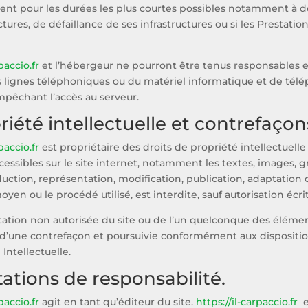
t pour les durées les plus courtes possibles notamment à de
ctures, de défaillance de ses infrastructures ou si les Prestati
paccio.fr
et l’hébergeur ne pourront être tenus responsables
es lignes téléphoniques ou du matériel informatique et de t
pêchant l’accès au serveur.
riété intellectuelle et contrefaçon
paccio.fr
est propriétaire des droits de propriété intellectuelle 
essibles sur le site internet, notamment les textes, images, gr
uction, représentation, modification, publication, adaptation 
oyen ou le procédé utilisé, est interdite, sauf autorisation écri
tation non autorisée du site ou de l’un quelconque des éléme
 d’une contrefaçon et poursuivie conformément aux disposition
Intellectuelle.
tations de responsabilité.
paccio.fr
agit en tant qu’éditeur du site.
https://il-carpaccio.fr
es